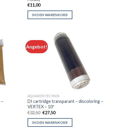
€
11,00
IN DEN WARENKORB
Angebot!
AQUARIENTECHNIK
 –
DI cartridge transparant – discoloring –
VERTEX – 10″
Original
Current
€
32,50
€
27,50
price
price
was:
is:
IN DEN WARENKORB
€32,50.
€27,50.