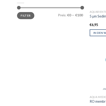
chosen
on
AQUARIENT
the
Min.
Max.
Preis:
€0
—
€100
FILTER
Preis
Preis
5 µm Sedim
product
page
€
6,95
IN DEN 
AQUA MEDI
RO membra