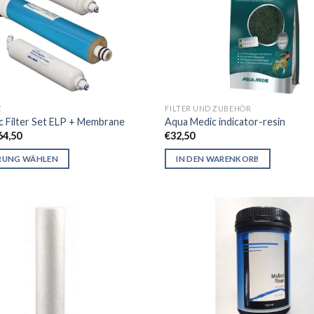
C
FILTER UND ZUBEHÖR
 Filter Set ELP + Membrane
Aqua Medic indicator-resin
Price
64,50
€
32,50
range:
€34,50
RUNG WÄHLEN
IN DEN WARENKORB
through
€64,50