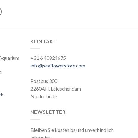
KONTAKT
r Aquarium
+31 6 40824675
info@seaflowerstore.com
d
Postbus 300
2260AH, Leidschendam
ie
Niederlande
NEWSLETTER
Bleiben Sie kostenlos und unverbindlich
informiert.