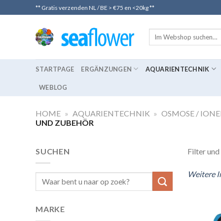
Skip
** Gratis verzenden NL / BE > €75 en <20kg **
to
content
STARTPAGE
ERGÄNZUNGEN
AQUARIENTECHNIK
WEBLOG
HOME
»
AQUARIENTECHNIK
»
OSMOSE / ION
UND ZUBEHÖR
SUCHEN
Filter un
Weitere I
Suche
nach:
MARKE