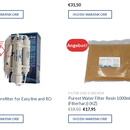
€
31,50
WARENKORB
IN DEN WARENKORB
Angebot!
C
FILTER UND ZUBEHÖR
Purest Water Filter Resin 1000ml
refilter for Easy line and RO
(Filterharz) (KZ)
Original
Current
€
19,50
€
17,95
price
price
was:
is:
WARENKORB
IN DEN WARENKORB
€19,50.
€17,95.