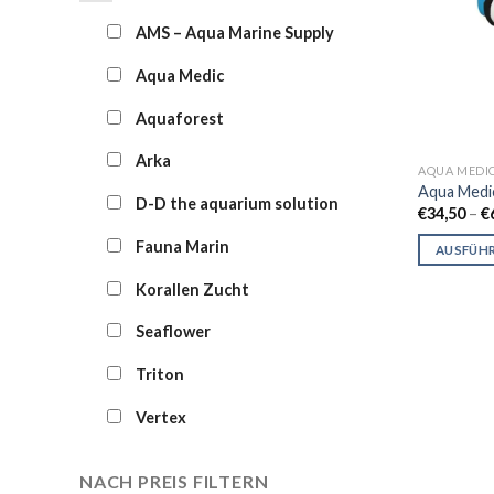
AMS – Aqua Marine Supply
Aqua Medic
Aquaforest
Arka
AQUA MEDI
Aqua Medic
D-D the aquarium solution
€
34,50
–
€
Fauna Marin
AUSFÜH
This
Korallen Zucht
product
has
Seaflower
multiple
Triton
variants.
The
Vertex
options
may
NACH PREIS FILTERN
be