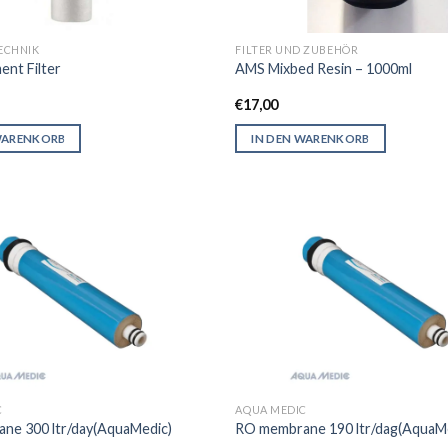
ECHNIK
FILTER UND ZUBEHÖR
ent Filter
AMS Mixbed Resin – 1000ml
€
17,00
WARENKORB
IN DEN WARENKORB
C
AQUA MEDIC
ne 300 ltr/day(AquaMedic)
RO membrane 190 ltr/dag(AquaM