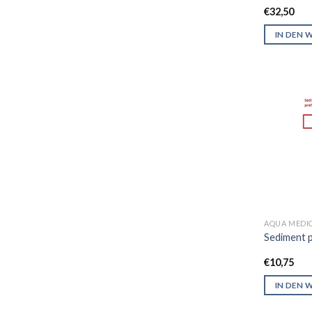
€
32,50
IN DEN 
AQUA MEDI
Sediment p
€
10,75
IN DEN 