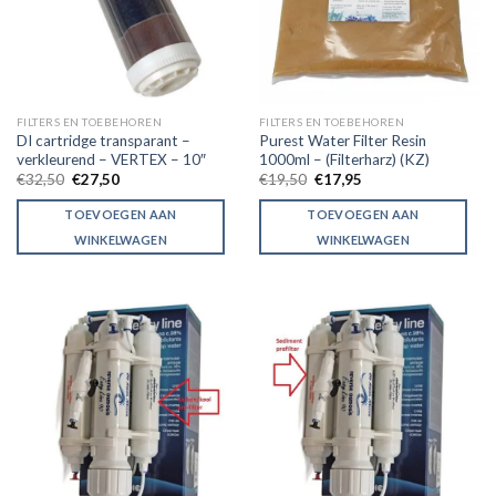
FILTERS EN TOEBEHOREN
FILTERS EN TOEBEHOREN
DI cartridge transparant –
Purest Water Filter Resin
verkleurend – VERTEX – 10″
1000ml – (Filterharz) (KZ)
Original
Current
Original
Current
€
32,50
€
27,50
€
19,50
€
17,95
price
price
price
price
was:
is:
was:
is:
TOEVOEGEN AAN
TOEVOEGEN AAN
€32,50.
€27,50.
€19,50.
€17,95.
WINKELWAGEN
WINKELWAGEN