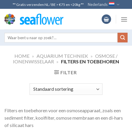
Skip
Nederlands
** Gratis verzenden NL / BE > €75 en <20kg **
to
content
HOME
»
AQUARIUM TECHNIEK
»
OSMOSE /
IONENWISSELAAR
»
FILTERS EN TOEBEHOREN
FILTER
Filters en toebehoren voor een osmoseapparaat, zoals een
sediment filter, koolfilter, osmose membraan en een di-hars
of silicaat hars