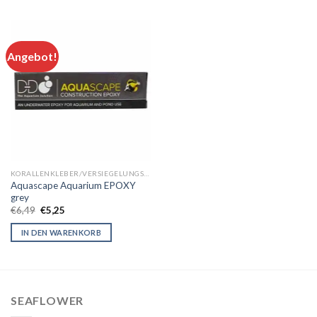
Angebot!
KORALLENKLEBER/VERSIEGELUNGSMITTEL
Aquascape Aquarium EPOXY
grey
Original
Current
€
6,49
€
5,25
price
price
was:
is:
IN DEN WARENKORB
€6,49.
€5,25.
SEAFLOWER