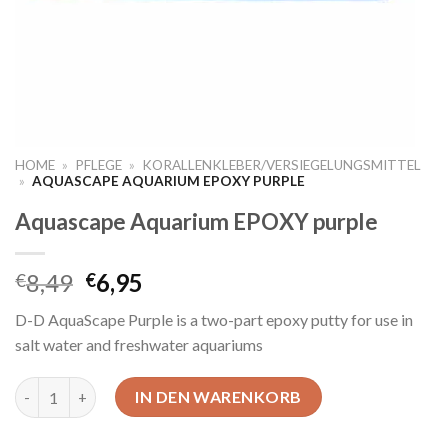
HOME
»
PFLEGE
»
KORALLENKLEBER/VERSIEGELUNGSMITTEL
»
AQUASCAPE AQUARIUM EPOXY PURPLE
Aquascape Aquarium EPOXY purple
Original
Current
8,49
6,95
€
€
price
price
D-D AquaScape Purple is a two-part epoxy putty for use in
was:
is:
salt water and freshwater aquariums
€8,49.
€6,95.
Aquascape Aquarium EPOXY purple Menge
IN DEN WARENKORB