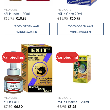
on
the
MEDICATIE
MEDICATIE
product
eSHa -ndx – 20ml
eSHa Gdex 20ml
page
Original
Current
Original
Current
€
13,95
€
10,95
€
13,95
€
10,95
price
price
price
price
was:
is:
was:
is:
TOEVOEGEN AAN
TOEVOEGEN AAN
€13,95.
€10,95.
€13,95.
€10,95.
WINKELWAGEN
WINKELWAGEN
Aanbieding!
Aanbieding!
MEDICATIE
MEDICATIE
eSHa EXIT
eSHa Optima – 20 ml
Original
Current
Original
Current
€
7,50
€
6,50
€
6,95
€
5,95
price
price
price
price