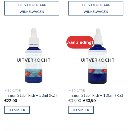
was:
is:
was:
is:
TOEVOEGEN AAN
TOEVOEGEN AAN
€7,50.
€6,50.
€6,95.
€5,95.
WINKELWAGEN
WINKELWAGEN
Aanbieding!
UITVERKOCHT
UITVERKOCHT
MEDICATIE
MEDICATIE
Immun Stabil Fish – 50ml (KZ)
Immun Stabil Fish – 100ml (KZ)
Original
Current
€
22,00
€
37,00
€
33,50
price
price
was:
is:
LEES MEER
LEES MEER
€37,00.
€33,50.