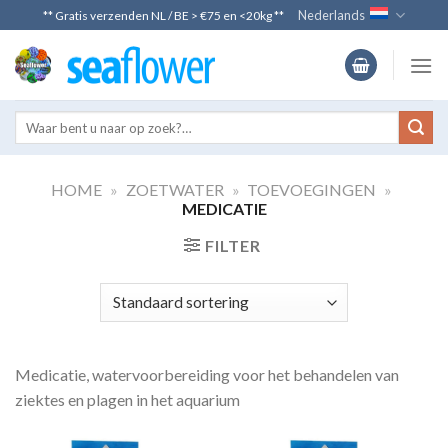
Skip
Nederlands
** Gratis verzenden NL / BE > €75 en <20kg **
to
content
HOME
»
ZOETWATER
»
TOEVOEGINGEN
»
MEDICATIE
FILTER
Medicatie, watervoorbereiding voor het behandelen van
ziektes en plagen in het aquarium