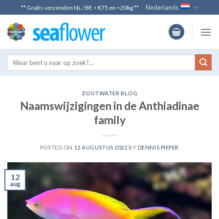
Skip
Nederlands
** Gratis verzenden NL / BE > €75 en <20kg **
to
content
ZOUTWATER BLOG
Naamswijzigingen in de Anthiadinae
family
POSTED ON
12 AUGUSTUS 2022
BY
DENNIS PIEPER
12
aug