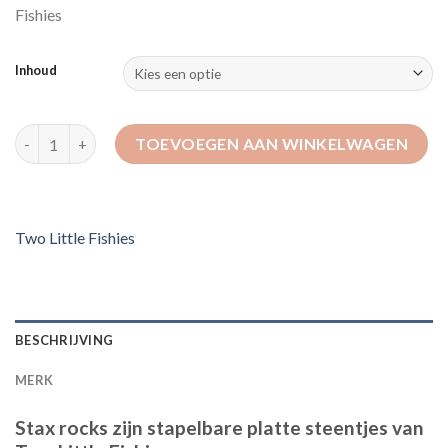
Fishies
through
€199,95
Inhoud
STAX rock - Two Little Fishies aantal
TOEVOEGEN AAN WINKELWAGEN
Two Little Fishies
BESCHRIJVING
MERK
Stax rocks zijn stapelbare platte steentjes van