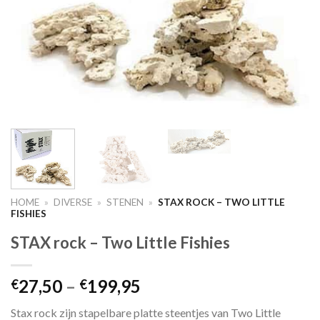
HOME
»
DIVERSE
»
STENEN
»
STAX ROCK – TWO LITTLE
FISHIES
STAX rock – Two Little Fishies
Price
27,50
–
199,95
€
€
range:
Stax rock zijn stapelbare platte steentjes van Two Little
€27,50